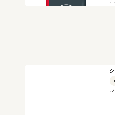
ナ
シ
#