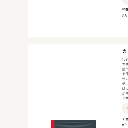
発
#
カ
代
カ
感
条
強
チ
は
が
※
チ
#