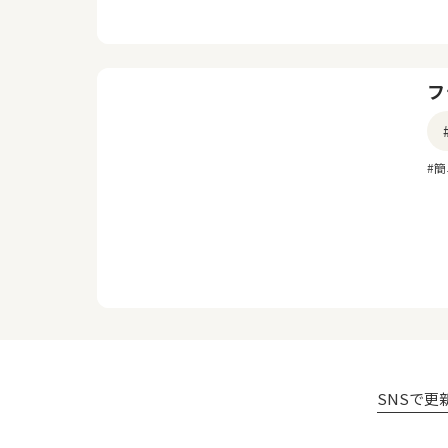
フ
#
SNSで更