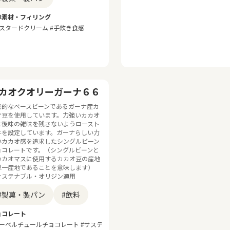
酵素材・フィリング
カスタードクリーム #手炊き食感
カオクオリーガーナ６６
表的なベースビーンであるガーナ産カ
オ豆を使用しています。力強いカカオ
と後味の雑味を残さないようロースト
件を設定しています。ガーナらしい力
いカカオ感を追求したシングルビーン
ョコレートです。（シングルビーンと
カカオマスに使用するカカオ豆の産地
単一産地であることを意味します）
サステナブル・オリジン適用
#製菓・製パン
#飲料
ョコレート
クーベルチュールチョコレート #サステ