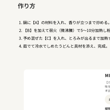
作り方
鍋に【A】の材料を入れ、香りが立つまで炒める
【B】を加えて弱火（微沸騰）で5～10分加熱し
予め混ぜた【C】を入れ、とろみが出るまで加熱
茹でて冷水でしめたうどんと具材を添え、完成。
MI
【
味
オ
植