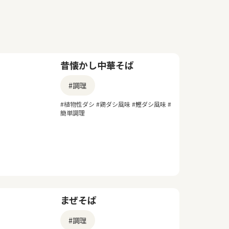
昔懐かし中華そば
#調理
#植物性ダシ #鶏ダシ風味 #鰹ダシ風味 #
簡単調理
まぜそば
#調理