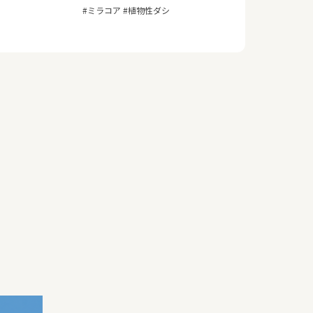
#ミラコア #植物性ダシ