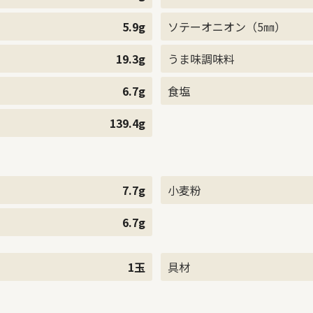
5.9g
ソテーオニオン（5㎜）
19.3g
うま味調味料
6.7g
食塩
139.4g
7.7g
小麦粉
6.7g
1玉
具材