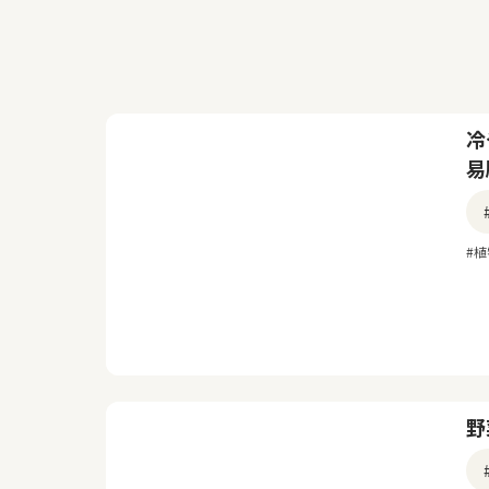
冷
易
#
野