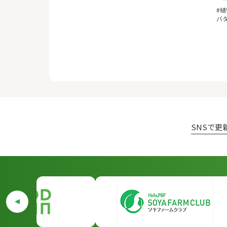
#植
バ
SNSで更