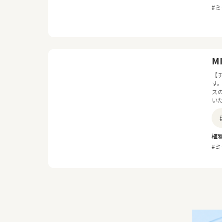
#ミ
MI
【
す
ス
い
植
#ミ