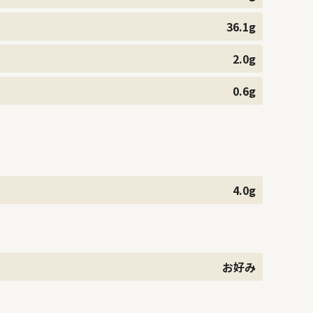
36.1g
2.0g
0.6g
4.0g
お好み