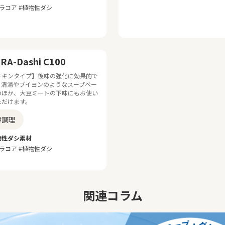
ラコア #植物性ダシ
RA-Dashi C100
チキンタイプ】後味の強化に効果的で
。清湯やブイヨンのようなスープベー
のほか、大豆ミートの下味にもお使い
ただけます。
#調理
物性ダシ素材
ラコア #植物性ダシ
関連コラム