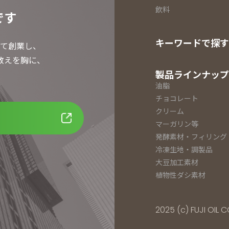
飲料
です
キーワードで探す
て創業し、
教えを胸に、
製品ラインナップ
。
油脂
チョコレート
クリーム
マーガリン等
発酵素材・フィリング
冷凍生地・調製品
大豆加工素材
植物性ダシ素材
2025 (c) FUJI OIL CO