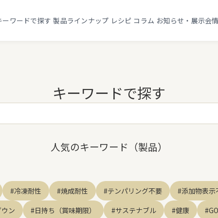
キーワードで探す
製品ラインナップ
レシピ
コラム
お知らせ・展示会
キーワードで探す
人気のキーワード（製品）
#冷凍耐性
#焼成耐性
#テンパリング不要
#添加物表示
ダウン
#日持ち（賞味期限）
#サステナブル
#健康
#G