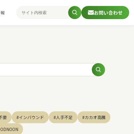
お問い合わせ
情報
不要
#インバウンド
#人手不足
#カカオ高騰
OODNOON